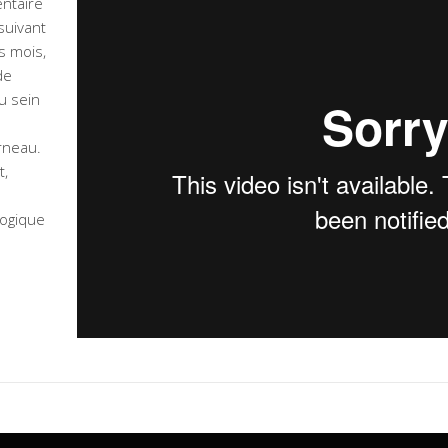
ntaire
suivant
s mois,
de
u sein
rneau.
t,
gogique