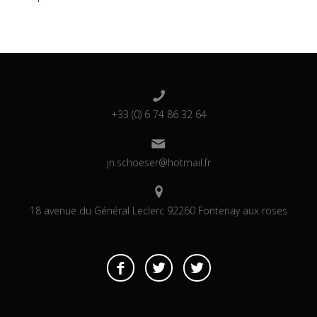
+33 (0) 6 74 86 32 64
jn.schoeser@hotmail.fr
18 avenue du Général Leclerc 92260 Fontenay aux roses