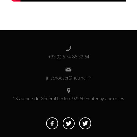
+33 (0) 6 74 86 32 64
jn.schoeser@hotmail.fr
18 avenue du Général Leclerc 92260 Fontenay aux roses