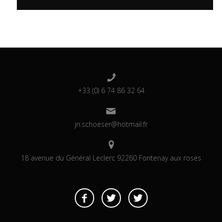
+33 (0) 6 74 86 32 64
jn.schoeser@hotmail.fr
18 avenue du Général Leclerc 92260 Fontenay aux roses